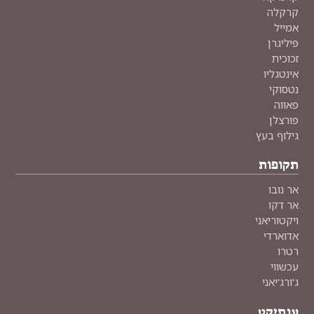
קרקלה
אמייל
פיליגרן
זכוכית
אינטגליו
נטסוקי
פאווה
פורצלן
גילוף בעץ
תקופות
אר נובו
אר דקו
ויקטוריאני
אדוארדי
רטרו
עכשווי
ג'ורג'יאני
ענתיקט