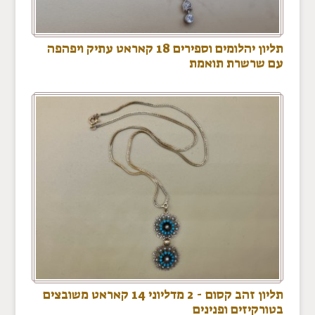
תליון יהלומים וספירים 18 קאראט עתיק ויפהפה
עם שרשרת תואמת
תליון זהב קסום - 2 מדליוני 14 קאראט משובצים
בטורקיזים ופנינים