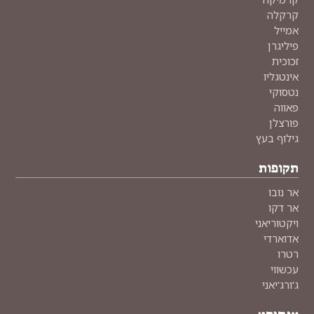
קרקלה
אמייל
פיליגרן
זכוכית
אינטגליו
נטסוקי
פאווה
פורצלן
גילוף בעץ
תקופות
אר נובו
אר דקו
ויקטוריאני
אדוארדי
רטרו
עכשווי
ג'ורג'יאני