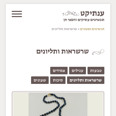
דלג/י לתוכן מרכזי
ענתיקט
תכשיטים עתיקים וחפצי חן
תכשיטים ושעונים
»
שרשראות ותליונים
You are here
שרשראות ותליונים
טבעות
עגילים
צמידים
שרשראות ותליונים
סיכות
שעונים