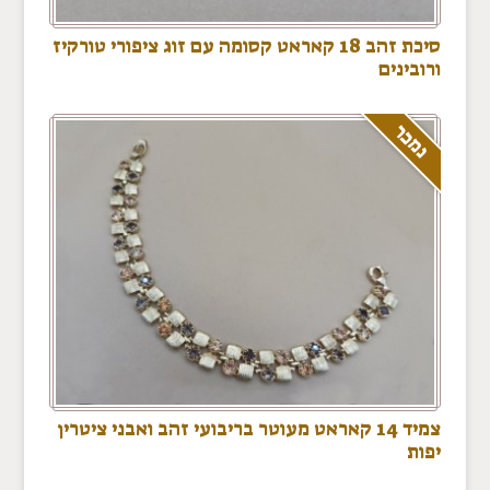
סיכת זהב 18 קאראט קסומה עם זוג ציפורי טורקיז
ורובינים
נמכר
צמיד 14 קאראט מעוטר בריבועי זהב ואבני ציטרין
יפות