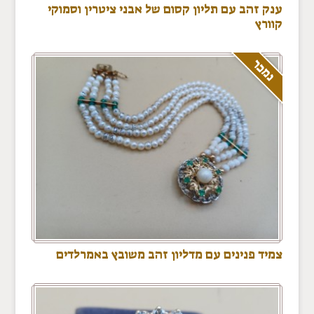
ענק זהב עם תליון קסום של אבני ציטרין וסמוקי
קוורץ
נמכר
צמיד פנינים עם מדליון זהב משובץ באמרלדים