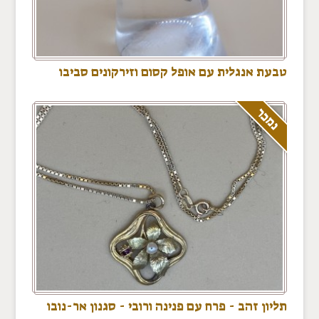
טבעת אנגלית עם אופל קסום וזירקונים סביבו
נמכר
תליון זהב - פרח עם פנינה ורובי - סגנון אר-נובו