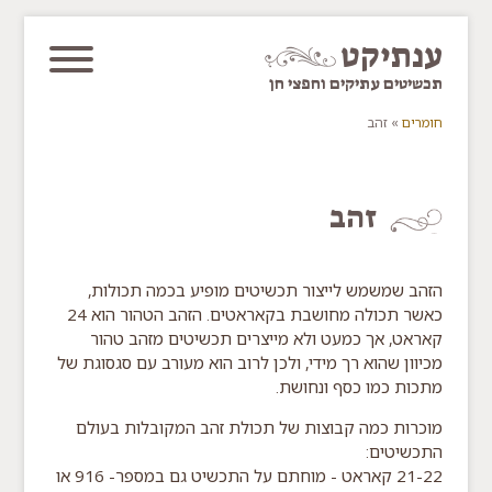
דלג/י לתוכן מרכזי
ענתיקט
תכשיטים עתיקים וחפצי חן
חומרים
»
זהב
You are here
זהב
הזהב שמשמש לייצור תכשיטים מופיע בכמה תכולות,
כאשר תכולה מחושבת בקאראטים. הזהב הטהור הוא 24
קאראט, אך כמעט ולא מייצרים תכשיטים מזהב טהור
מכיוון שהוא רך מידי, ולכן לרוב הוא מעורב עם סגסוגת של
מתכות כמו כסף ונחושת.
מוכרות כמה קבוצות של תכולת זהב המקובלות בעולם
התכשיטים:
21-22 קאראט - מוחתם על התכשיט גם במספר- 916 או