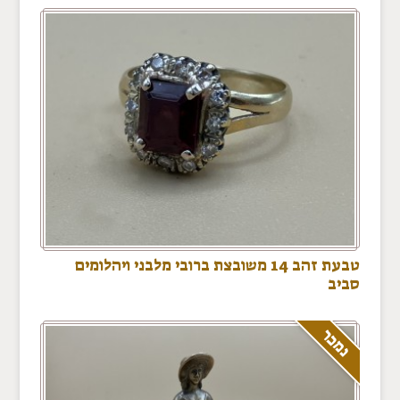
טבעת זהב 14 משובצת ברובי מלבני ויהלומים
סביב
נמכר