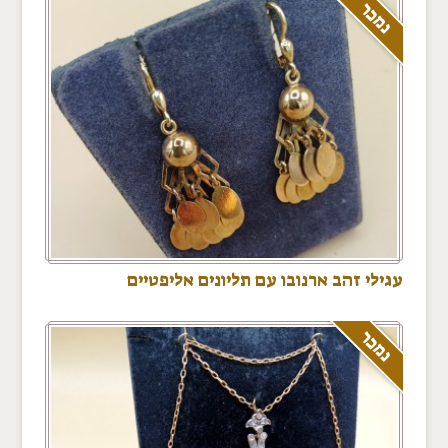
נמכר
עגילי זהב ארנובו עם תליונים אליפטיים
נמכר