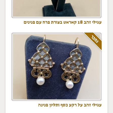
עגילי זהב 18 קאראט בצורת פרח עם פנינים
נמכר
עגילי זהב על רקע כסף ותליון פנינה