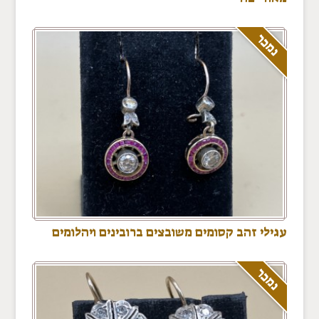
נמכר
עגילי זהב קסומים משובצים ברובינים ויהלומים
נמכר