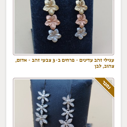
עגילי זהב עדינים - פרחים ב-3 צבעי זהב - אדום,
צהוב, לבן
נמכר