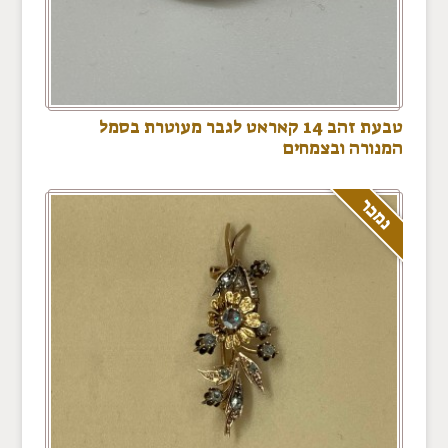
טבעת זהב 14 קאראט לגבר מעוטרת בסמל
המנורה ובצמחים
נמכר