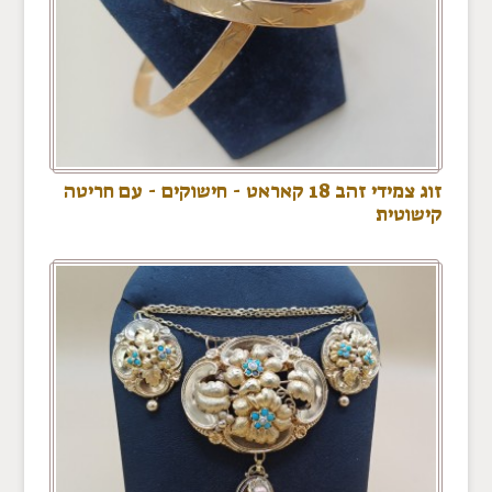
זוג צמידי זהב 18 קאראט - חישוקים - עם חריטה
קישוטית