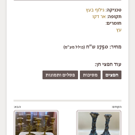
טכניקה:
גילוף בעץ
תקופה:
אר דקו
חומרים:
עץ
מחיר: 1750 ש"ח
(כולל מע"מ)
עוד חפצי חן:
חפצים
מסיכות
פסלים ותמונות
הקודם:
הבא: