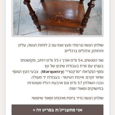
שולחן הגשה צרפתי מעץ אגוז עם 2 לוחות הגשה, עליון
ותחתון, וגלגלים ברגליים.
שני המגשים, 54 ס"מ אורך ו-35 ס"מ רוחב, מקושטים
בעציץ עם פרח בעבודת שיבוץ של עץ
נוסף הנקראת "מרקטרי" (
Marquetry
). צבעי העץ הנוסף
שחור וקרם. איכות העיטור- בעבודת יד מעולה.
גובה השולחן 57 ס"מ וגם ארבעת רגליו מעוטרות
בחישוקים ומאוד יפות.
שולחן הגשה נדיר ביופיו ואיכותו ומאוד שימושי.
אני מתעניינ/ת בפריט זה »