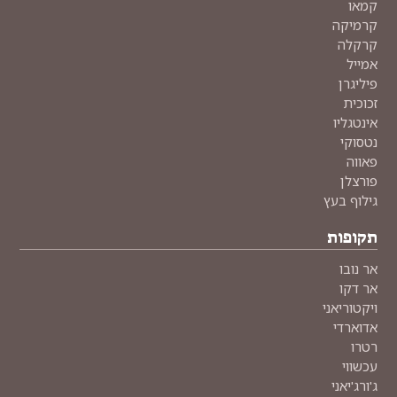
קמאו
קרמיקה
קרקלה
אמייל
פיליגרן
זכוכית
אינטגליו
נטסוקי
פאווה
פורצלן
גילוף בעץ
תקופות
אר נובו
אר דקו
ויקטוריאני
אדוארדי
רטרו
עכשווי
ג'ורג'יאני