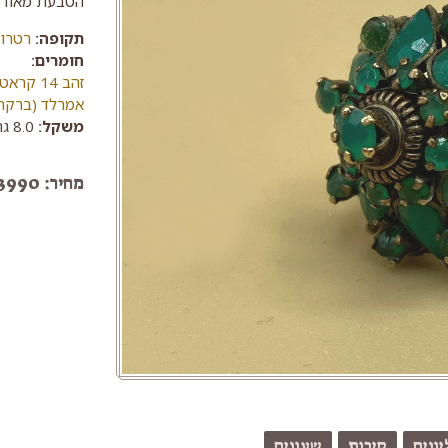
הטבעת מאוד ק
תקופה:
רטרו
חומרים:
זהב 14 קראט
אמרלד (ברקת
משקל:
8.0 גרם
מחיר: 3990 ש"ח
ונים
סיכות
שעונים