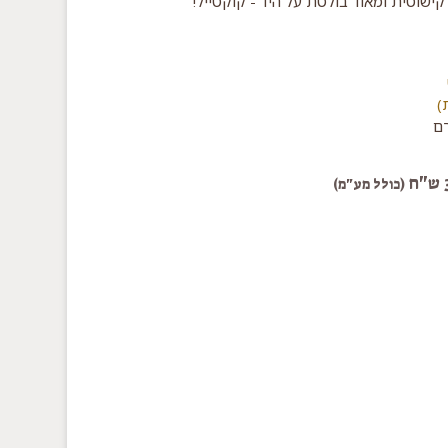
ישוטית ומאוד בולטת על היד - קוקטייל!
)
(כולל מע"מ)