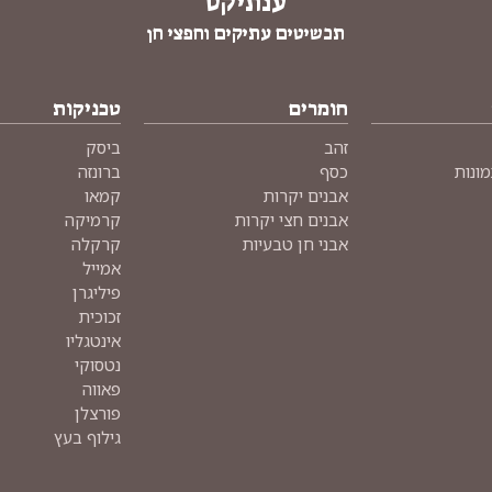
ענתיקט
תכשיטים עתיקים וחפצי חן
חומרים
טכניקות
זהב
ביסק
מונות
כסף
ברונזה
אבנים יקרות
קמאו
אבנים חצי יקרות
קרמיקה
אבני חן טבעיות
קרקלה
אמייל
פיליגרן
זכוכית
אינטגליו
נטסוקי
פאווה
פורצלן
גילוף בעץ