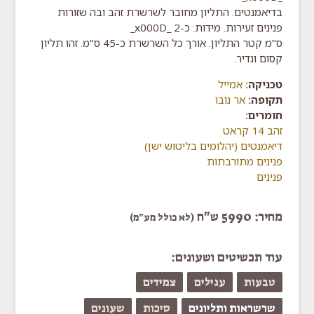
בדיאמנטים. התליון מחובר לשרשרת זהב ובה שזורות
פנינים זעירות. מידות: כ-2 _x000D_
ס"מ קטר התליון. אורך כל השרשרת כ-45 ס"מ. זהו תליון
קסום ונדיר.
טכניקה:
אמייל
תקופה:
אר נובו
חומרים:
זהב 14 קראט
דיאמנטים (יהלומים בליטוש ישן)
פנינים מתורבתות
פנינים
מחיר: 5990 ש"ח
(לא כולל מע"מ)
עוד תכשיטים ושעונים:
טבעות
עגילים
צמידים
שרשראות ותליונים
סיכות
שעונים