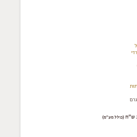
ל
די
תות
(כולל מע"מ)