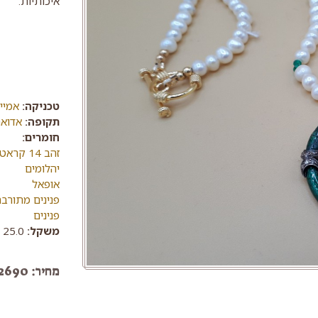
איכותיות.
טכניקה:
אמיי
תקופה:
אדואר
חומרים:
זהב 14 קראט
יהלומים
אופאל
פנינים מתורב
פנינים
משקל:
25.0 גרם
מחיר: 2690 ש"ח