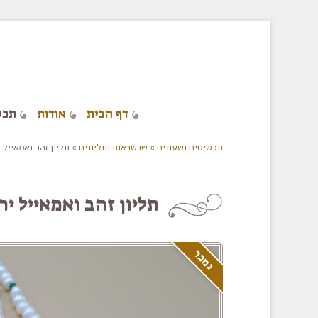
דלג/י לתוכן מרכזי
דף הבית
אודות
תכש
תכשיטים ושעונים
»
שרשראות ותליונים
»
תליון זהב ואמאייל 
You are here
תליון זהב ואמאייל י
נמכר