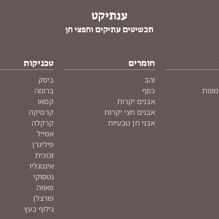
ענתיקט
תכשיטים עתיקים וחפצי חן
חומרים
טכניקות
זהב
ביסק
מונות
כסף
ברונזה
אבנים יקרות
קמאו
אבנים חצי יקרות
קרמיקה
אבני חן טבעיות
קרקלה
אמייל
פיליגרן
זכוכית
אינטגליו
נטסוקי
פאווה
פורצלן
גילוף בעץ