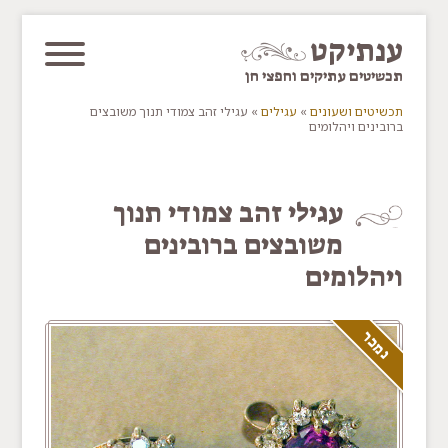
דלג/י לתוכן מרכזי
ענתיקט
תכשיטים עתיקים וחפצי חן
תכשיטים ושעונים
»
עגילים
»
עגילי זהב צמודי תנוך משובצים
ברובינים ויהלומים
You are here
עגילי זהב צמודי תנוך
משובצים ברובינים
ויהלומים
נמכר