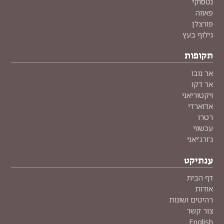
נטסוקי
פאווה
פורצלן
גילוף בעץ
תקופות
אר נובו
אר דקו
ויקטוריאני
אדוארדי
רטרו
עכשווי
ג'ורג'יאני
ענתיקט
דף הבית
אודות
רהיטים ושונות
צור קשר
English